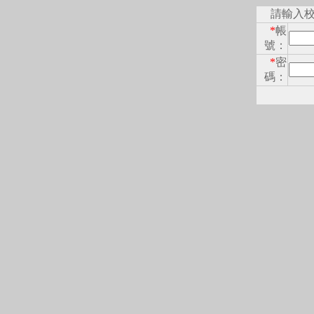
請輸入
*
帳
號：
*
密
碼：