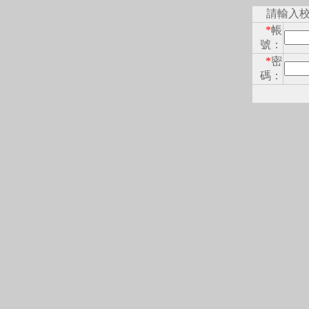
請輸入
*
帳
號：
*
密
碼：