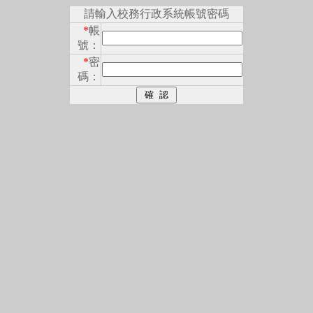
請輸入校務行政系統帳號密碼
*
帳
號：
*
密
碼：