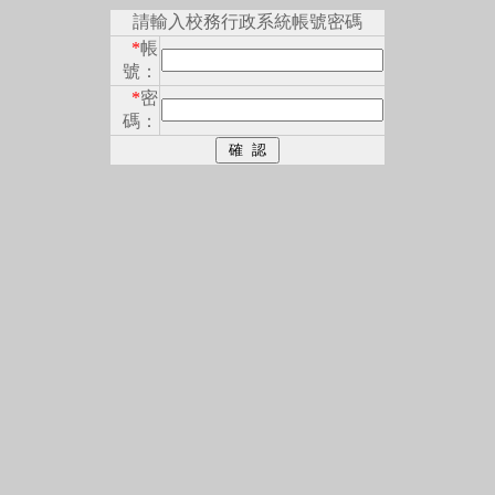
請輸入校務行政系統帳號密碼
*
帳
號：
*
密
碼：