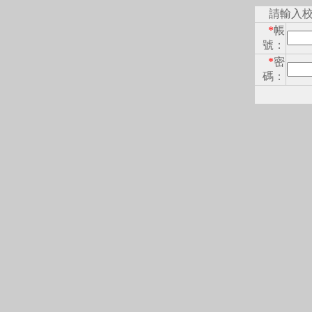
請輸入
*
帳
號：
*
密
碼：