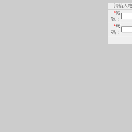
請輸入
*
帳
號：
*
密
碼：