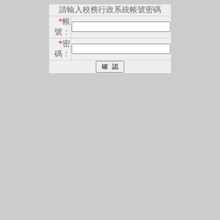
請輸入校務行政系統帳號密碼
*
帳
號：
*
密
碼：