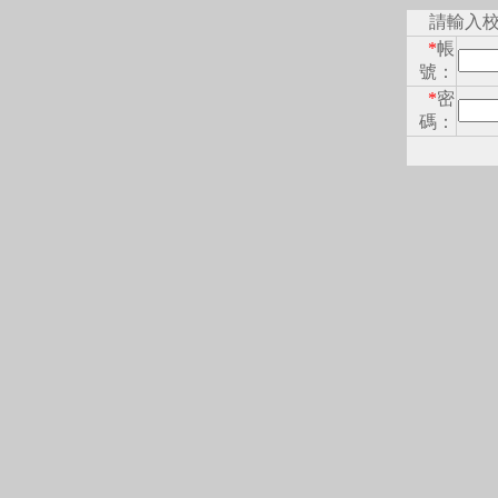
請輸入
*
帳
號：
*
密
碼：