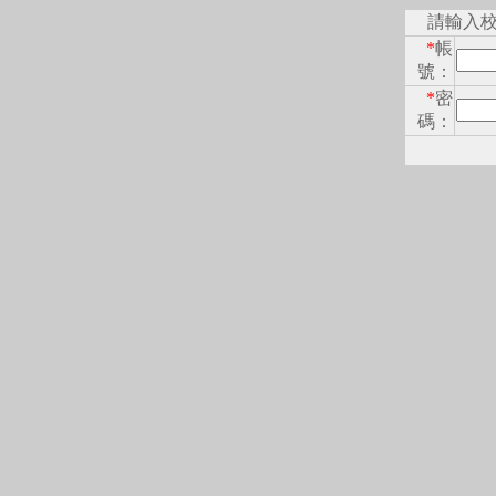
請輸入
*
帳
號：
*
密
碼：