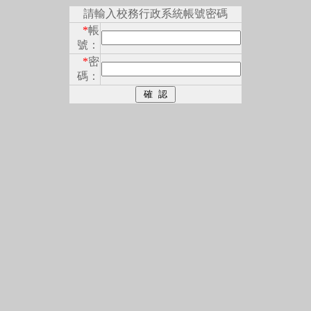
請輸入校務行政系統帳號密碼
*
帳
號：
*
密
碼：