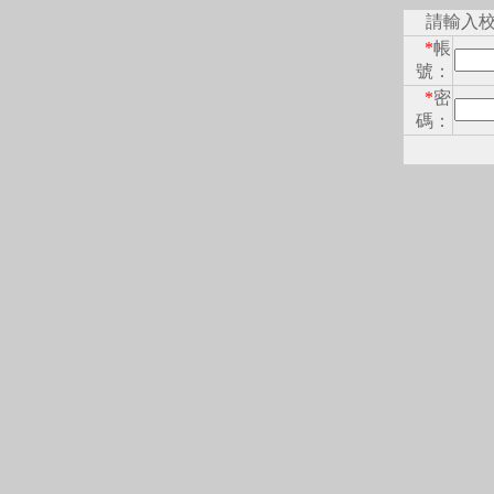
請輸入
*
帳
號：
*
密
碼：