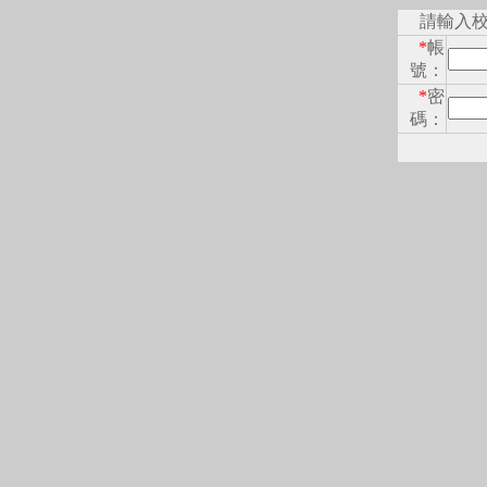
請輸入
*
帳
號：
*
密
碼：