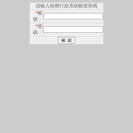
請輸入校務行政系統帳號密碼
*
帳
號：
*
密
碼：